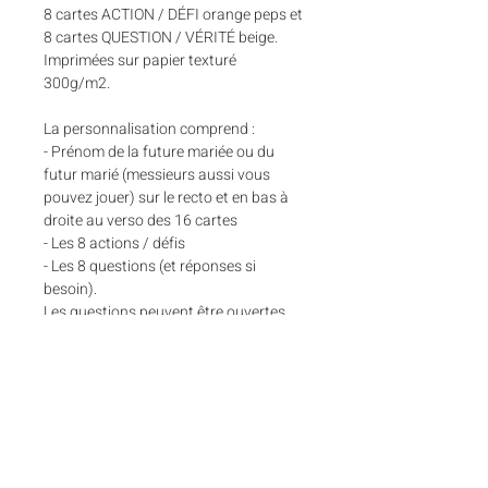
8 cartes ACTION / DÉFI orange peps et
8 cartes QUESTION / VÉRITÉ beige.
Imprimées sur papier texturé
300g/m2.
La personnalisation comprend :
- Prénom de la future mariée ou du
futur marié (messieurs aussi vous
pouvez jouer) sur le recto et en bas à
droite au verso des 16 cartes
- Les 8 actions / défis
- Les 8 questions (et réponses si
besoin).
Les questions peuvent être ouvertes,
comme un action ou vérité ;-)
Vous pouvez poser des questions
personnelles selon des anecdotes ou
souvenirs avec la mariée, c'est sur-
mesure, lâchez-vous !
La mariée pourra garder les cartes en
souvenir de cette soirée.