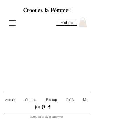
E-shop
Accueil
Contact
E-shop
C.G.V
M.L
©2020 par Croquez la pomme