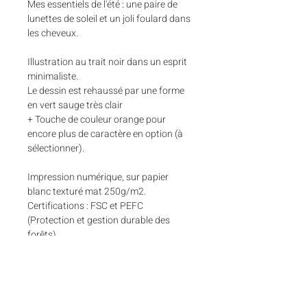
Mes essentiels de l'été : une paire de
lunettes de soleil et un joli foulard dans
les cheveux.
Illustration au trait noir dans un esprit
minimaliste.
Le dessin est rehaussé par une forme
en vert sauge très clair
+ Touche de couleur orange pour
encore plus de caractère en option (à
sélectionner).
Impression numérique, sur papier
blanc texturé mat 250g/m2.
Certifications : FSC et PEFC
(Protection et gestion durable des
forêts).
Affiche numérotée et signée.
Quantités limitées : 100 exemplaires
par version.
2 formats au choix :