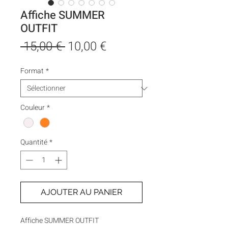
Affiche SUMMER
OUTFIT
Prix
Prix
 15,00 € 
10,00 €
original
promotionnel
Format
*
Couleur
*
Quantité
*
AJOUTER AU PANIER
Affiche SUMMER OUTFIT