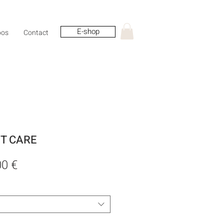
E-shop
pos
Contact
N'T CARE
Prix
00 €
nal
promotionnel