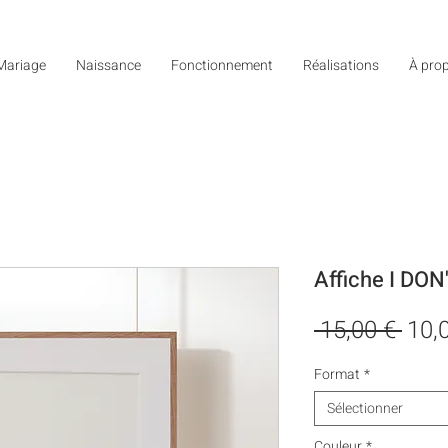
Mariage
Naissance
Fonctionnement
Réalisations
À pro
Affiche I DO
Prix
 15,00 € 
10,
origi
Format
*
Sélectionner
Couleur
*