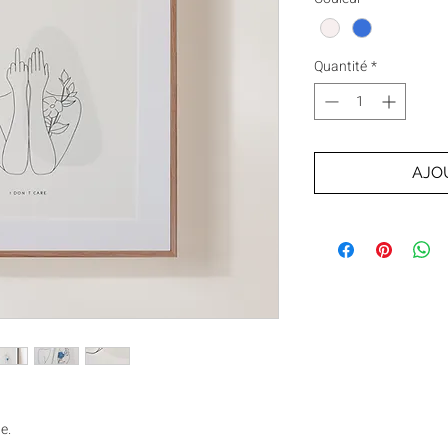
Quantité
*
AJO
e.