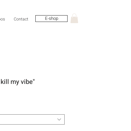
E-shop
pos
Contact
 kill my vibe"