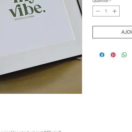
Quantité
*
AJO